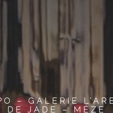
PO – GALERIE L’AR
DE JADE – MÈZE